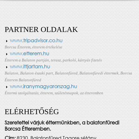
PARTNER OLDALAK
www.tripadvisor.co.hu
Borcsa Étterem, étterem értékelése
www.etterem.hu
Étterem a Balaton partján, terasz, parkoló, kártyás fizetés
www.ittjartam.hu
Balaton, Balaton északi part, Balatonfüred, Balatonfüredi éttermek, Borcsa
Étterem Balatonfüred
www.iranymagyarorszag.hu
Éttermi szolgáltatás, étterem, születésnapok, az étteremben
ELÉRHETŐSÉG
Szeretettel várjuk éttermünkben, a balatonfüredi
Borcsa Étteremben.
Cím:
8230. Balatonfüred Tagore sétány