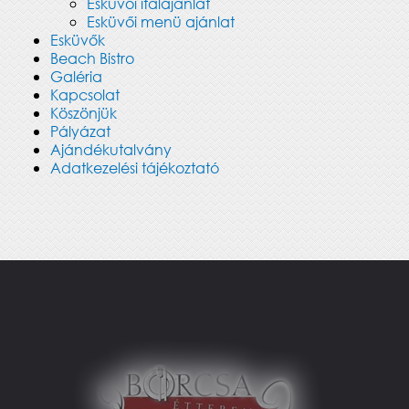
Esküvői italajánlat
Esküvői menü ajánlat
Esküvők
Beach Bistro
Galéria
Kapcsolat
Köszönjük
Pályázat
Ajándékutalvány
Adatkezelési tájékoztató