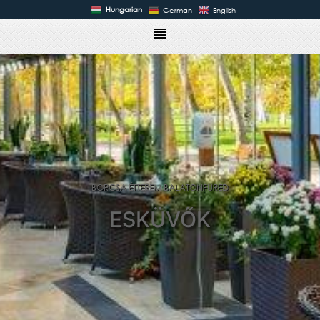
Hungarian
German
English
BORCSA ÉTTEREM BALATONFÜRED
ESKÜVŐK