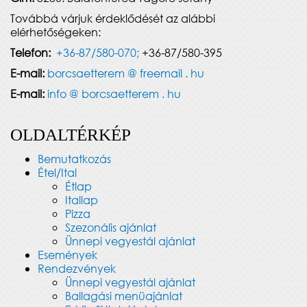
Továbbá várjuk érdeklődését az alábbi
elérhetőségeken:
Telefon:
+36-87/580-070;
+36-87/580-395
E-mail:
borcsaetterem @ freemail . hu
E-mail:
info @ borcsaetterem . hu
OLDALTÉRKÉP
Bemutatkozás
Étel/Ital
Étlap
Itallap
Pizza
Szezonális ajánlat
Ünnepi vegyestál ajánlat
Események
Rendezvények
Ünnepi vegyestál ajánlat
Ballagási menüajánlat