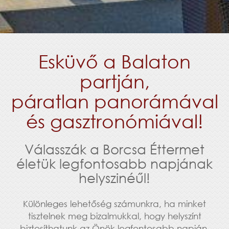
Esküvő a Balaton
partján,
páratlan panorámával
és gasztronómiával!
Válasszák a Borcsa Éttermet
életük legfontosabb napjának
helyszinéűl!
Különleges lehetőség számunkra, ha minket
tisztelnek meg bizalmukkal, hogy helyszínt
biztosíthatunk az Önök legfontosabb napján.