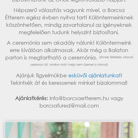
Népszerű választás vagyunk mivel, a Borcsa
Étterem egész évben nyitva tart! Különtermeinknek
köszönhetően, mindig zavartalanul az igényeknek
megfelelően tudunk helyszínt biztosítani.
A ceremónia sem akadály nálunk! Különtermeink
erre kíválóan alkalmasak. Akár még a Balaton
parton is megtartható a ceremónia.
(Ennek feltétele: strandi
szezonon túl, amikor már/ még nem üzemel a strand)
Ajánjuk figyelmükbe
esküvői ajánlatunkat
!
Tekintsék át és keressenek minket bizalommal!
Ajánlatkérés:
info@borcsaetterem.hu vagy
borcsafured@mail.com