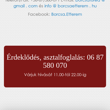
gmail . com
és
info @ borcsaetterem . hu
Facebook:
Borcsa.Etterem
Érdeklődés, asztalfoglalás: 06 87
580 070
Várjuk hívását 11.00-tól 22.00-ig