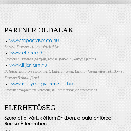
PARTNER OLDALAK
www.tripadvisor.co.hu
Borcsa Étterem, étterem értékelése
www.etterem.hu
Étterem a Balaton partján, terasz, parkoló, kártyás fizetés
www.ittjartam.hu
Balaton, Balaton északi part, Balatonfüred, Balatonfüredi éttermek, Borcsa
Étterem Balatonfüred
www.iranymagyarorszag.hu
Éttermi szolgáltatás, étterem, születésnapok, az étteremben
ELÉRHETŐSÉG
Szeretettel várjuk éttermünkben, a balatonfüredi
Borcsa Étteremben.