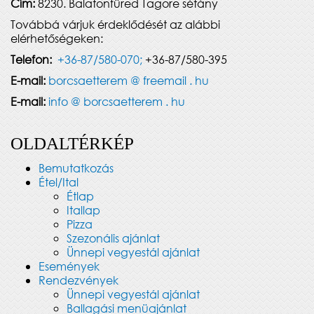
Cím:
8230. Balatonfüred Tagore sétány
Továbbá várjuk érdeklődését az alábbi
elérhetőségeken:
Telefon:
+36-87/580-070;
+36-87/580-395
E-mail:
borcsaetterem @ freemail . hu
E-mail:
info @ borcsaetterem . hu
OLDALTÉRKÉP
Bemutatkozás
Étel/Ital
Étlap
Itallap
Pizza
Szezonális ajánlat
Ünnepi vegyestál ajánlat
Események
Rendezvények
Ünnepi vegyestál ajánlat
Ballagási menüajánlat