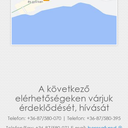
A következő
elérhetőségeken várjuk
érdeklődését, hívását
Telefon: +36-87/580-070 | Telefon: +36-87/580-395
Telefon/Fax: +36-87/580-071 E-mail:
borcsafured @