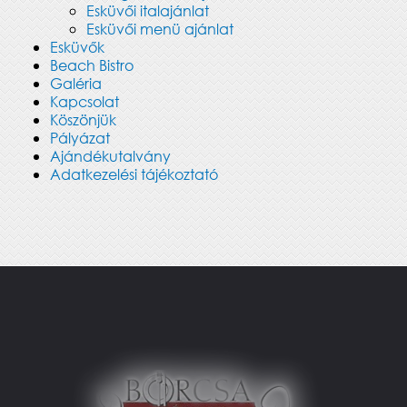
Esküvői italajánlat
Esküvői menü ajánlat
Esküvők
Beach Bistro
Galéria
Kapcsolat
Köszönjük
Pályázat
Ajándékutalvány
Adatkezelési tájékoztató