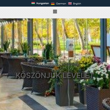
Hungarian
German
English
BORCSA ÉTTEREM BALATONFÜRED
KÖSZÖNJÜK LEVELÉT