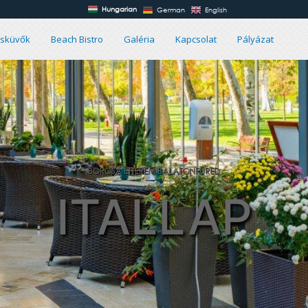
Hungarian
German
English
Esküvők
Beach Bistro
Galéria
Kapcsolat
Pályázat
BORCSA ÉTTEREM BALATONFÜRED
ITALLAP