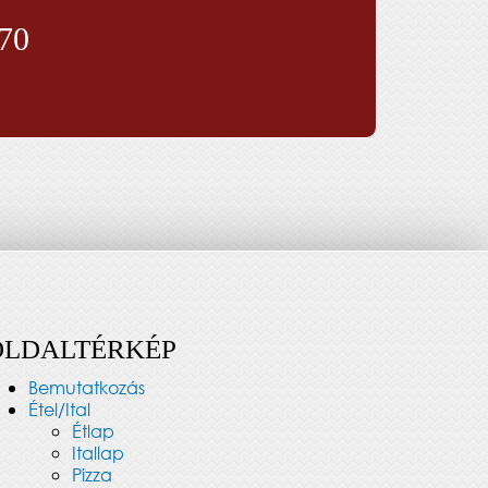
070
OLDALTÉRKÉP
Bemutatkozás
Étel/Ital
Étlap
Itallap
Pizza