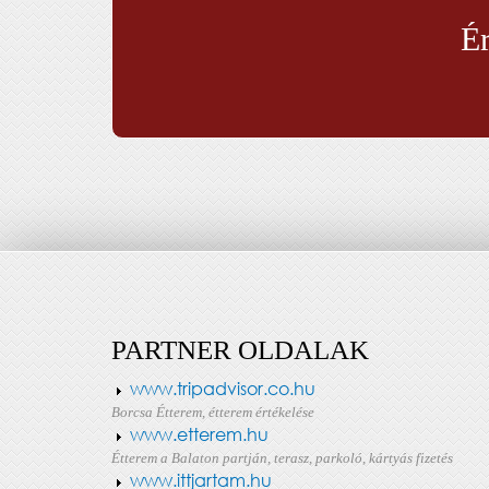
Ér
PARTNER OLDALAK
www.tripadvisor.co.hu
Borcsa Étterem, étterem értékelése
www.etterem.hu
Étterem a Balaton partján, terasz, parkoló, kártyás fizetés
www.ittjartam.hu