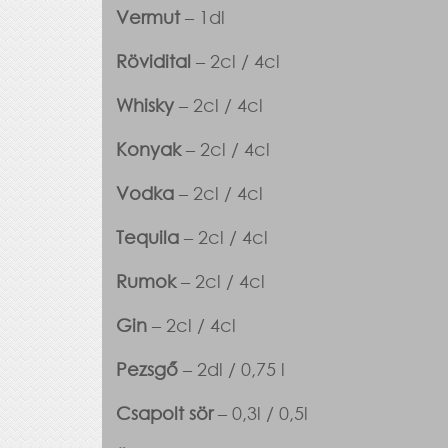
Vermut
– 1dl
Rövidital
– 2cl / 4cl
Whisky
– 2cl / 4cl
Konyak
– 2cl / 4cl
Vodka
– 2cl / 4cl
Tequila
– 2cl / 4cl
Rumok
– 2cl / 4cl
Gin
– 2cl / 4cl
Pezsgő
– 2dl / 0,75 l
Csapolt sör
– 0,3l / 0,5l