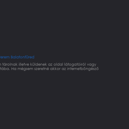
terem Balatonfüred
 tárolnak illetve küldenek az oldal látogatóiról vagy
álatába. Ha mégsem szeretné akkor az internetböngésző