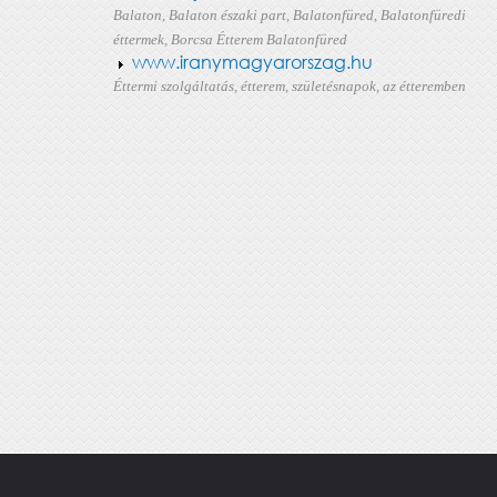
Balaton, Balaton északi part, Balatonfüred, Balatonfüredi
éttermek, Borcsa Étterem Balatonfüred
www.iranymagyarorszag.hu
Éttermi szolgáltatás, étterem, születésnapok, az étteremben