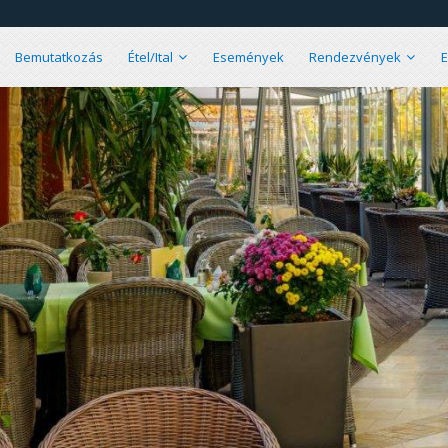
Bemutatkozás
Étel/Ital
Események
Rendezvények