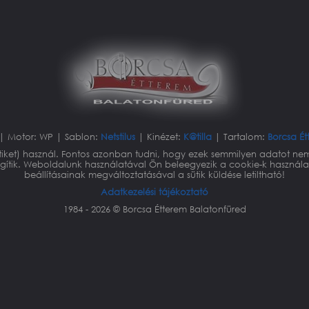
| Motor: WP | Sablon:
Netstilus
| Kinézet:
K@tilla
| Tartalom:
Borcsa Ét
ütiket) használ. Fontos azonban tudni, hogy ezek semmilyen adatot nem
 segítik. Weboldalunk használatával Ön beleegyezik a cookie-k haszn
beállításainak megváltoztatásával a sütik küldése letiltható!
Adatkezelési tájékoztató
1984 - 2026 © Borcsa Étterem Balatonfüred