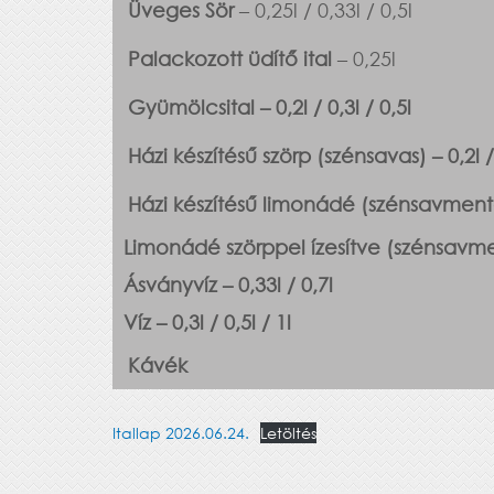
Üveges Sör
– 0,25l / 0,33l / 0,5l
Palackozott üdítő ital
– 0,25l
Gyümölcsital – 0,2l / 0,3l / 0,5l
Házi készítésű szörp (szénsavas) – 0,2l / 
Házi készítésű limonádé (szénsavmentes)
Limonádé szörppel ízesítve (szénsavmente
Ásványvíz – 0,33l / 0,7l
Víz
– 0,3l / 0,5l / 1l
Kávék
Itallap 2026.06.24.
Letöltés